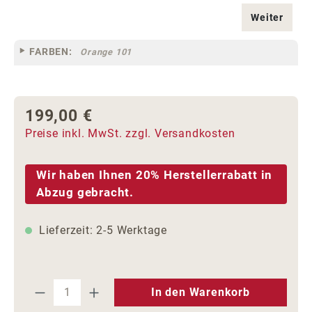
Weiter
FARBEN:
Orange 101
199,00 €
Regulärer Preis:
Preise inkl. MwSt. zzgl. Versandkosten
Wir haben Ihnen 20% Herstellerrabatt in
Abzug gebracht.
Lieferzeit: 2-5 Werktage
Produkt Anzahl: Gib den gewünschten We
In den Warenkorb