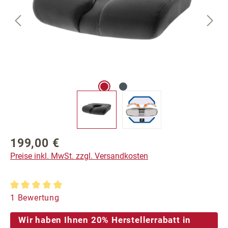
199,00 €
Regulärer Preis:
Preise inkl. MwSt. zzgl. Versandkosten
Durchschnittliche Bewertung von 5 von 5 Sternen
1 Bewertung
Wir haben Ihnen 20% Herstellerrabatt in