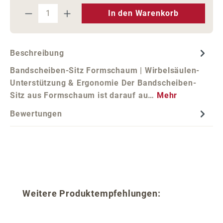
Produkt Anzahl: Gib den gewünschten We
In den Warenkorb
Beschreibung
Bandscheiben-Sitz Formschaum | Wirbelsäulen-
Unterstützung & Ergonomie Der Bandscheiben-
Sitz aus Formschaum ist darauf au…
Mehr
Bewertungen
Produktgalerie überspringen
Weitere Produktempfehlungen: