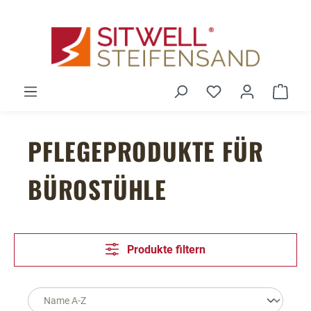
Zum Hauptinhalt springen
Du hast 0 Produ
Ware
PFLEGEPRODUKTE FÜR
BÜROSTÜHLE
Produkte filtern