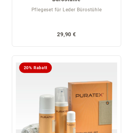
Pflegeset für Leder Bürostühle
Regulärer Preis:
29,90 €
20% Rabatt