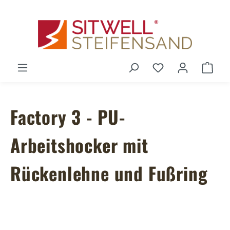
Zum Hauptinhalt springen
Du hast 0 Produ
Ware
Factory 3 - PU-
Arbeitshocker mit
Rückenlehne und Fußring