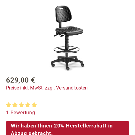
Bildergalerie überspringen
629,00 €
Regulärer Preis:
Preise inkl. MwSt. zzgl. Versandkosten
Durchschnittliche Bewertung von 5 von 5 Sternen
1 Bewertung
Wir haben Ihnen 20% Herstellerrabatt in
Abzug gebracht.