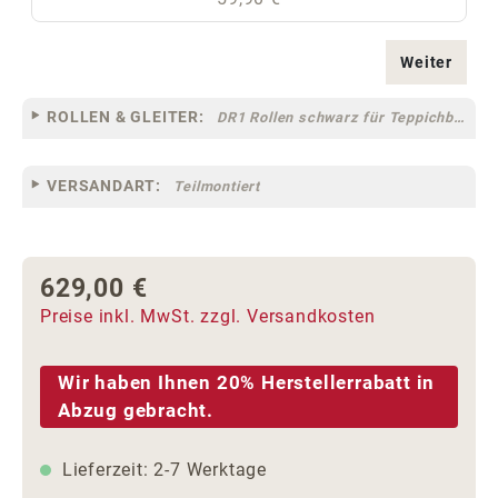
Weiter
ROLLEN & GLEITER:
DR1 Rollen schwarz für Teppichböden [10]
VERSANDART:
Teilmontiert
629,00 €
Regulärer Preis:
Preise inkl. MwSt. zzgl. Versandkosten
Wir haben Ihnen 20% Herstellerrabatt in
Abzug gebracht.
Lieferzeit: 2-7 Werktage