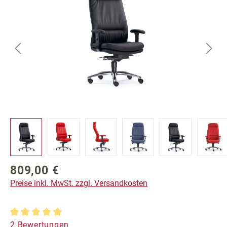
809,00 €
Regulärer Preis:
Preise inkl. MwSt. zzgl. Versandkosten
Durchschnittliche Bewertung von 5 von 5 Sternen
2 Bewertungen