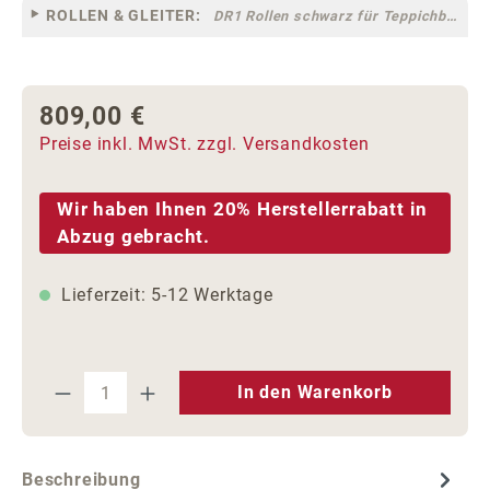
ROLLEN & GLEITER:
DR1 Rollen schwarz für Teppichböden [10]
809,00 €
Regulärer Preis:
Preise inkl. MwSt. zzgl. Versandkosten
Wir haben Ihnen 20% Herstellerrabatt in
Abzug gebracht.
Lieferzeit: 5-12 Werktage
Produkt Anzahl: Gib den gewünschten We
In den Warenkorb
Beschreibung