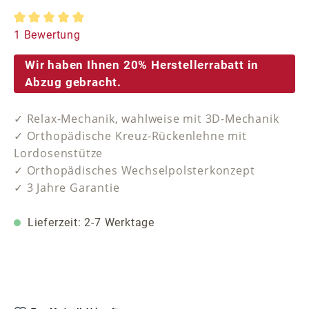
Durchschnittliche Bewertung von 5 von 5 Sternen
1 Bewertung
Wir haben Ihnen 20% Herstellerrabatt in
Abzug gebracht.
✓ Relax-Mechanik, wahlweise mit 3D-Mechanik
✓ Orthopädische Kreuz-Rückenlehne mit
Lordosenstütze
✓ Orthopädisches Wechselpolsterkonzept
✓ 3 Jahre Garantie
Lieferzeit: 2-7 Werktage