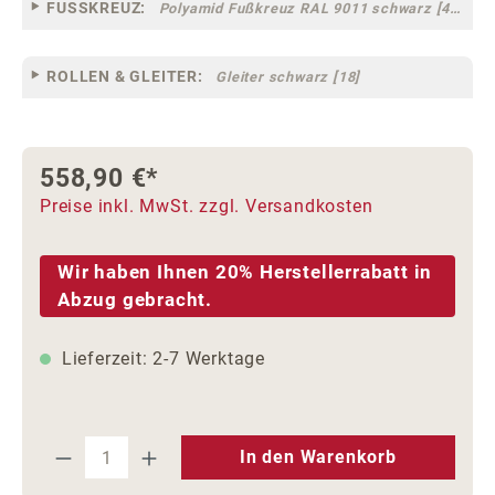
FUSSKREUZ:
Polyamid Fußkreuz RAL 9011 schwarz [44]
ROLLEN & GLEITER:
Gleiter schwarz [18]
558,90 €*
Preise inkl. MwSt. zzgl. Versandkosten
Wir haben Ihnen 20% Herstellerrabatt in
Abzug gebracht.
Lieferzeit: 2-7 Werktage
Produkt Anzahl: Gib den gewünschten We
In den Warenkorb