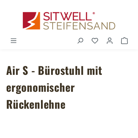
Zum Hauptinhalt springen
Du hast 0 Produ
Ware
Air S - Bürostuhl mit
ergonomischer
Rückenlehne